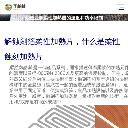
聚酰亞胺柔性加熱器的溫度和功率限制
解蝕刻箔柔性加熱片，什么是柔性
蝕刻加熱片
柔性加熱器
是一個產品系列，通常描述薄而柔軟的加熱元
的溫度以及從-80C到+ 230C以及更高的溫度控制。
但是，
熱器又細分為兩個主要技術平臺：蝕刻箔和基于導線的技術
橡膠中的金屬絲（編織在一起的金屬絲或單股金屬絲）。
這
業中用于固定管道，便攜式滾筒，食品加熱設備以及許多應
戶外用途。
或者，蝕刻箔加熱器是一種相對較新的技術（在
用和/或厚度有限的安裝中。