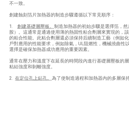
不一致。
創建蝕刻箔片加熱器的制造步驟遵循以下常見順序：
1.
創建基礎層壓板。
制造加熱器的初始步驟是選擇箔，然
胺）。
這通常是通過使用薄的熱固性粘合劑層來實現的，該
的粘合性能。
此粘合劑層還必須保持后續制造工藝（例如化
戶對應用的性能要求，例如除氣，UL阻燃性，機械撓曲性
選擇是確保加熱器成功應用的重要因素。
通常在壓力和溫度下在延長的時間段內進行基礎層壓板的層
粘結強度和剝離強度。
2.
在定位孔上鉆孔。
為了使制造過程和加熱器內的多層保