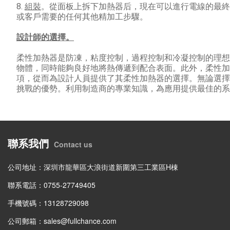
8.
組裝
。
從面板上拆下加熱器后，現在可以進行電線的最終
或客戶需要的任何其他精加工步驟。
設計師的選擇。
柔性加熱器是防凍，粘度控制，過程控制和冷凝控制的理想
物體，同時能夠良好地將熱傳遞到配合表面。
此外，柔性加
項，從而為設計人員提供了其柔性加熱器的選擇。
無論選擇
挑戰的優勢。
利用制造商的專業知識，為應用提供最佳的系
聯系我們
Contact us
公司地址：深圳市龍華區大浪街道新圍第三工業區H棟
聯系電話：0755-27749405
手機號碼：13128729098
公司郵箱：sales@fullchance.com