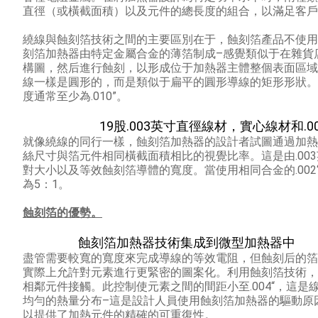
直徑（或橫截面積）以及元件的總長度的組合，以滿足客戶
繞線與蝕刻箔技術之間的主要區別在于，蝕刻箔產品不使用
刻箔加熱器由特定金屬合金的薄箔制成–感覺類似于在雜貨
構圖，然后進行蝕刻，以形成位于加熱器主體整個表面區域
線一樣是圓形的，而是類似于扁平的圓形導線的矩形形狀。
度通常至少為.010”。
19股.003英寸直徑線材，實心線材和
就像繞線的同行一樣，蝕刻箔加熱器的設計者試圖通過加熱
絲尺寸與箔元件相同橫截面積相比的視覺比率。
這是由.0
對大小以及等效蝕刻箔導體的寬度。
當使用相同合金的.0
為5：1。
蝕刻箔的優勢。
蝕刻箔加熱器技術集成到微型加熱器中
盡管需要較寬的寬度來完成導線的等效電阻，但蝕刻后的箔
實際上允許對元素進行更緊密的圖案化。
利用蝕刻箔技術，
相鄰元件接觸。
此控制使元素之間的間距小至.004“，這
均勻的熱量分布–這是設計人員使用蝕刻箔加熱器的驅動原
以提供了加熱元件的精確的可重復性。