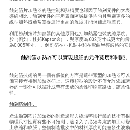
蝕刻箔片加熱器的熱控制和熱精度也歸因于蝕刻元件的大表
導線相比，蝕刻元件的平坦表面區域提供均勻且明顯更多的
線型加熱器通常需要運行更高的溫度才能彌補這種差異。
利用蝕刻箔片加熱器的其他原因包括加熱器包裝的總厚度。
胺（例如，杜邦Kapton®），與厚度為.032英寸或更
為0.005英寸。 。
蝕刻箔在小包裝中和在彎曲半徑嚴格的安
蝕刻箔加熱器可以實現超細的元件寬度和間距
蝕刻箔技術的另一個有價值的方面是這些類型的加熱器可以
備直接焊接到加熱器箔上。
這種類型的設計不僅允許添加諸
器的一部分可以設計成帶有集成的柔性印刷電路板，該柔性
輯。
蝕刻箔制作。
產生蝕刻箔片加熱器的制造過程與紙張轉換行業的技術有很
物理尺寸性質有些不可預測，這引入了必須考慮的加工可變
上收縮和膨脹，整個制造批次中的材料厚度可能會發生波動