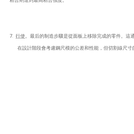
粘合劑達到最高粘合強度。
7.
行使
。
最后的制造步驟是從面板上移除完成的零件。
這
在設計階段會考慮鋼尺模的公差和性能，但切割線尺寸的一