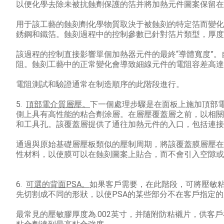
以便化學去除未被抗蝕劑保護的箔并將加熱元件圖案保留在
用于該工藝的蝕刻劑化學物質取決于被蝕刻的特定箔而變化
銹鋼和鐵箔。
蝕刻過程中的控制參數已針對箔片類型，厚度
該過程的控制直接影響單個加熱器元件的最終“導體寬度”。
阻。
蝕刻工藝中的正常變化會導致細線元件的電阻容差高達
電阻測試和驗證通常在制造順序的此階段進行。
5.
頂部電介質層壓。
下一個處理步驟是在面板上施加頂部
側上具有高性能的粘合劑涂層。
在層壓覆蓋層之前，以相關
和工具孔。
該覆蓋層提供了通往加熱元件的入口，包括連接
通過與原始基礎層壓板類似的壓制周期，將該覆蓋膜層壓在
性材料，以使膜可以在蝕刻圖案上貼合，而不會引入空隙或
6.
可選的背面PSA。
如果客戶需要，在此階段，可將壓敏粘
先切割成不同的形狀，以使PSA的某些部分不在客戶指定
最常見的壓敏膠厚度為.002英寸，并隨附防粘襯片，供客