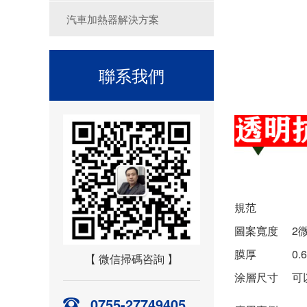
汽車加熱器解決方案
聯系我們
規范
圖案寬度
2
膜厚
0.
【 微信掃碼咨詢 】
涂層尺寸
可
0755-27749405