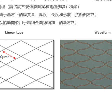
線處理（請咨詢常規薄膜圖案和電鍍步驟）積聚）
的S依賴于基材上的膜質量，厚度，長度和形狀，抗蝕劑材料。
系以協助開發用于精細金屬絲網加工的新材料。