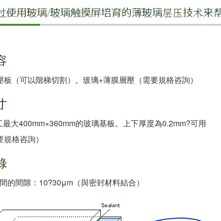
容
層壓板（可以階梯切割）。
玻璃+薄膜層壓（需要規格咨詢）
寸
工最大400mm×360mm的玻璃基板。上下厚度為0.2mm?可用
需要規格咨詢）
錄
間的間隙：10?30μm（與密封材料結合）