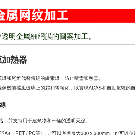
持透明金屬細網膜的圖案加工。
膜加熱器
D頭燈和尾燈代替傳統的鹵素燈，防止積雪和融雪。
攝像機前擋風玻璃上的霜和雪融化，以實現ADAS和自動駕駛的
線
基站，并支持用于建筑物和車輛的透明天線。
A4（PET / PC等）... *可以考慮最大300 x 300mm（也