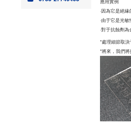
應用實例
·因為它是絕
·由于它是光
·對于抗蝕劑
*處理細節取
*將來，我們將