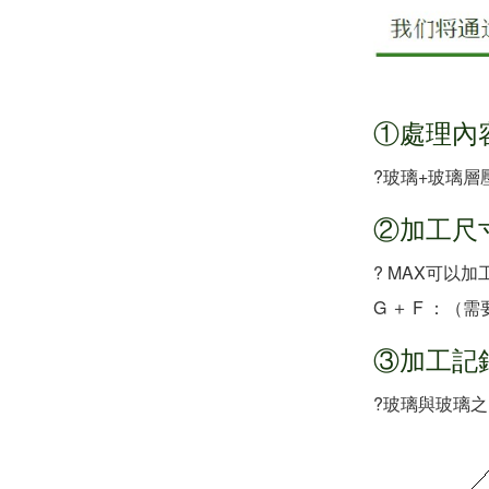
①處理內
?玻璃+玻璃
②加工尺
? MAX可以加
G ＋ F ：（
③加工記
?玻璃與玻璃之