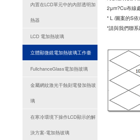
內置在LCD單元中的內部透明加
2μm?Cu布
* L /圖案
熱器
*請與我們聯
LCD 電加熱玻璃
立體顯微鏡電加熱玻璃工作臺
FullchanceGlass電加熱玻璃
金屬網紋激光干蝕刻電發加熱玻
璃
在寒冷環境下操作LCD顯示的解
決方案-電加熱玻璃