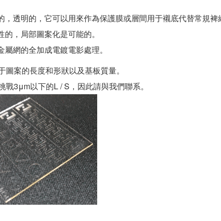
緣的，透明的，它可以用來作為保護膜或層間用于襯底代替常規裨
敏性的，局部圖案化是可能的。
為金屬網的全加成電鍍電影處理。
決于圖案的長度和形狀以及基板質量。
挑戰3μm以下的L / S，因此請與我們聯系。