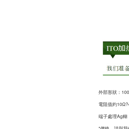
外部形狀：100 x 
電阻值約10Ω?4
端子處理Ag糊
*價格，請與我