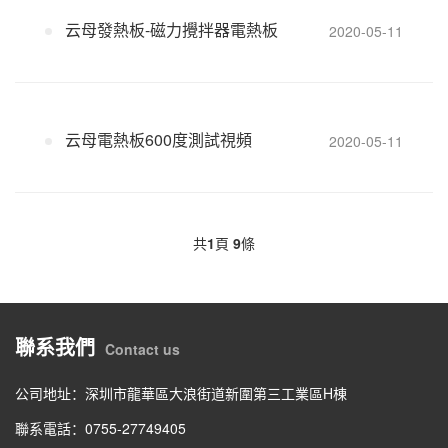
云母發熱板-磁力攪拌器電熱板
2020-05-11
云母電熱板600度測試視頻
2020-05-11
共
1
頁
9
條
聯系我們
Contact us
公司地址：深圳市龍華區大浪街道新圍第三工業區H棟
聯系電話：0755-27749405