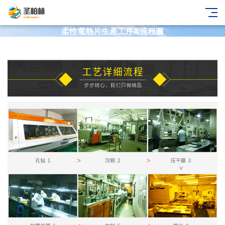
柔性電熱片生產工序&流程圖