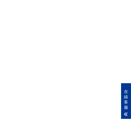
在
線
客
服