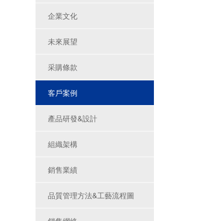
企業文化
未來展望
采購條款
客戶案例
產品研發&設計
組織架構
銷售業績
品質管理方法&工藝流程圖
銷售網絡