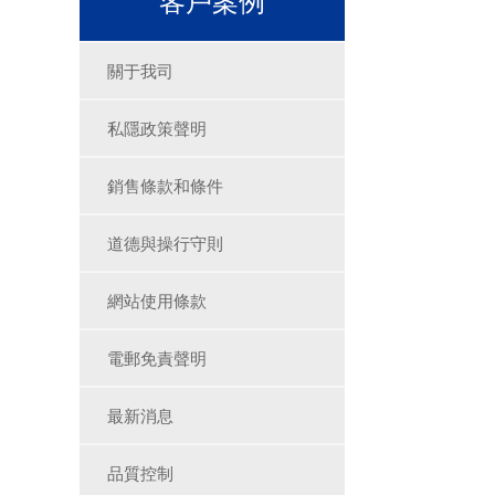
關于我司
私隱政策聲明
銷售條款和條件
道德與操行守則
網站使用條款
電郵免責聲明
最新消息
品質控制