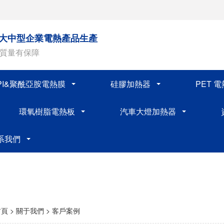
注大中型企業電熱產品生產
品質量有保障
PI&聚酰亞胺電熱膜
硅膠加熱器
PET 
環氧樹脂電熱板
汽車大燈加熱器
系我們
客戶案例
首頁
>
關于我們
>
客戶案例