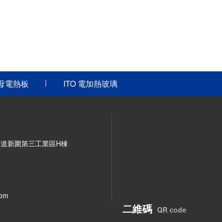
母電熱板
ITO 電加熱玻璃
道新圍第三工業區H棟
com
二維碼
QR code