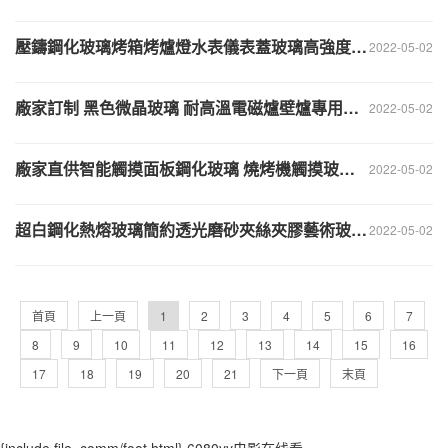
壓鑄鋼化玻璃烤箱烤爐燈水表儀表蓋玻璃高強度玻璃廠家直供
2022-05-02
廠家訂制 黑色微晶玻璃 耐高溫電磁爐壁爐專用黑晶玻璃面板
2022-05-02
廠家直供智能觸摸面板鋼化玻璃 燒烤機觸摸玻璃面板 2mm鋼化玻璃
2022-05-02
超白鋼化熱熔玻璃簡約透光磨砂夾絲夾膠藝術玻璃水紋花紋特種玻璃
2022-05-02
首頁
上一頁
1
2
3
4
5
6
7
8
9
10
11
12
13
14
15
16
17
18
19
20
21
下一頁
末頁